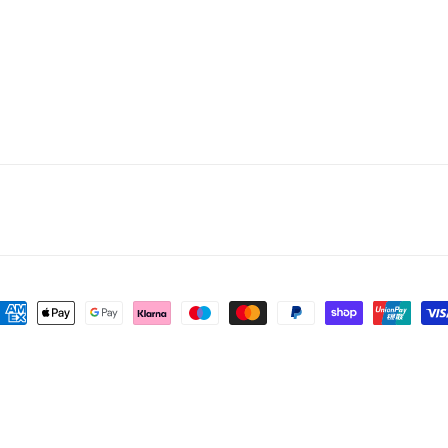
etodi
i
agamento