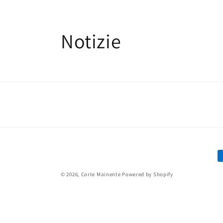
Vai
direttamente
ai contenuti
Notizie
M
d
© 2026,
Corte Mainente
Powered by Shopify
p