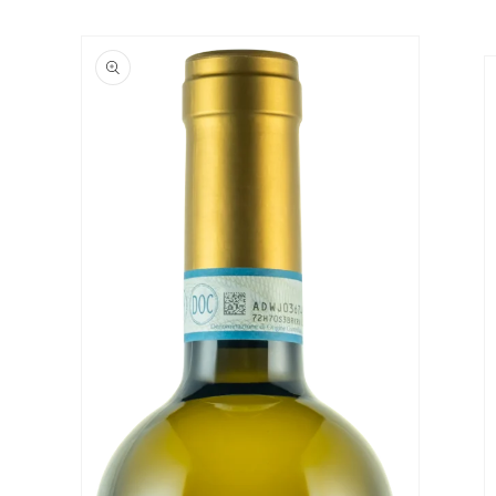
Vai
direttamente
Passa alle
ai contenuti
informazioni
sul prodotto